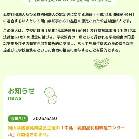
公益社団法人及び公益財団法人の認定等に関する法律
（平成18年法律第49号）
に適合する法人として
岡山県知事から公益性を認定された公益財団法人です。
この法人は、学校給食法（昭和29年法律第160号）及び
食育基本法（平成17年
法律第63号）の理念に基づき、
学校教育の一環として行われる学校給食の円滑
な実施
及びその充実発展を積極的に支援し、
もって児童生徒の心身の健全な発
達並びに学校給食をとおした
食育の推進に寄与することを目的とする。
お知らせ
news
2026/6/30
お知らせ
岡山県酪農乳業協会主催の
「牛乳・乳製品利用料理コンクー
ル」
が開催されます。